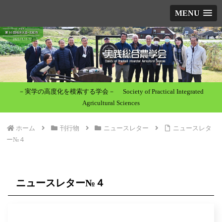
MENU
－実学の高度化を模索する学会－ Society of Practical Integrated
Agricultural Sciences
ホーム
刊行物
ニュースレター
ニュースレタ
ー№４
ニュースレター№４