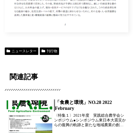
ニュースレター
刊行物
関連記事
「食農と環境」NO.28 2022
February
〈特集１〉2021年度 実践総合農学会シ
ンポジウム●シンポジウム東日本大震災か
らの復興の軌跡と新たな地域農業の創造
に向けて〈座長解...