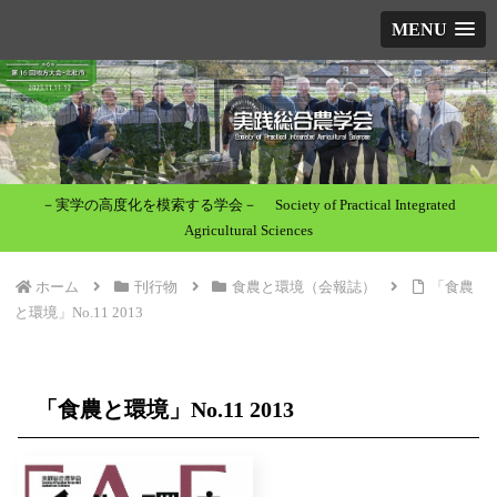
MENU
－実学の高度化を模索する学会－ Society of Practical Integrated
Agricultural Sciences
ホーム
刊行物
食農と環境（会報誌）
「食農
と環境」No.11 2013
「食農と環境」No.11 2013