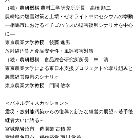
（独）農研機構 農村工学研究所所長 高橋 順二
農耕地の塩害対策と土壌・ゼオライト中のセシウムの挙動
―相馬市におけるイチゴハウスの塩害復興シナリオを中心
に―
東京農業大学教授 後藤 逸男
放射線汚染と食品安全性・風評被害対策
（独）農研機構 食品総合研究所所長 林 清
東京農業大学による東日本支援プロジェクトの取り組みと
農業経営復興のシナリオ
東京農業大学教授 門間 敏幸
＜パネルディスカッション＞
震災・放射能汚染からの復興と新たな経営の展望～若手後
継者大いに語る～
宮城県岩沼市 造園業 古積 昇
宮城県角田市 稲作経営 面川 常義