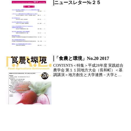
ニュースレター№２５
「食農と環境」No.20 2017
CONTENTS＜特集＞平成28年度 実践総合
農学会 第１１回地方大会（長和町）＜基
調講演＞地方創生と大学連携－大学と地
域の相互活...