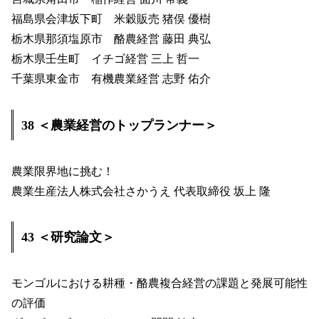
福島県会津坂下町 米穀販売 猪俣 優樹
栃木県那須塩原市 酪農経営 藤田 典弘
栃木県壬生町 イチゴ経営 三上 哲一
千葉県東金市 有機農業経営 志野 佑介
38 ＜農業経営のトップランナー＞
農業限界地に挑む！
農業生産法人株式会社さかうえ 代表取締役 坂上 隆
43 ＜研究論文＞
モンゴルにおける耕種・酪農複合経営の課題と発展可能性
の評価